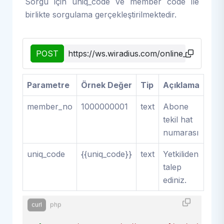
Sorgu için uniq_code ve member code ile
birlikte sorgulama gerçekleştirilmektedir.
POST
https://ws.wiradius.com/online_bank/get_
Parametre
Örnek Değer
Tip
Açıklama
member_no
1000000001
text
Abone
tekil hat
numarası
uniq_code
{{uniq_code}}
text
Yetkiliden
talep
ediniz.
curl
php