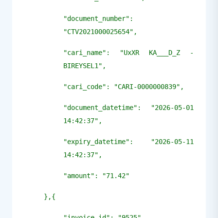
"document_number":
"CTV2021000025654",
"cari_name": "UxXR KA___D_Z -
BIREYSEL1",
"cari_code": "CARI-0000000839",
"document_datetime": "2026-05-01
14:42:37",
"expiry_datetime": "2026-05-11
14:42:37",
"amount": "71.42"
},{
"invoice_id": "9525",