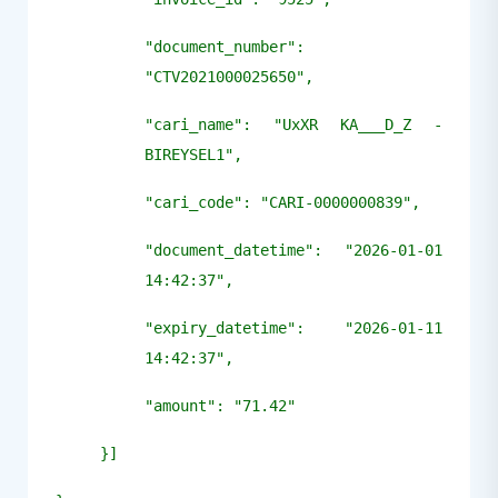
"document_number":
"CTV2021000025650",
"cari_name": "UxXR KA___D_Z -
BIREYSEL1",
"cari_code": "CARI-0000000839",
"document_datetime": "2026-01-01
14:42:37",
"expiry_datetime": "2026-01-11
14:42:37",
"amount": "71.42"
}]