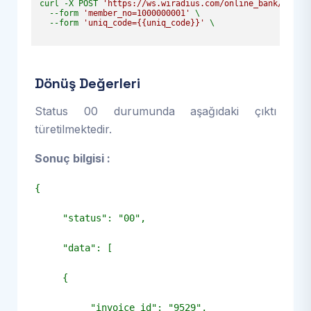
curl -X POST 
'https://ws.wiradius.com/online_bank/get_u
  --form 
'member_no=1000000001'
 \

  --form 
'uniq_code={{uniq_code}}'
 \

Dönüş Değerleri
Status 00 durumunda aşağıdaki çıktı
türetilmektedir.
Sonuç bilgisi :
{
"status": "00",
"data": [
{
"invoice_id": "9529",