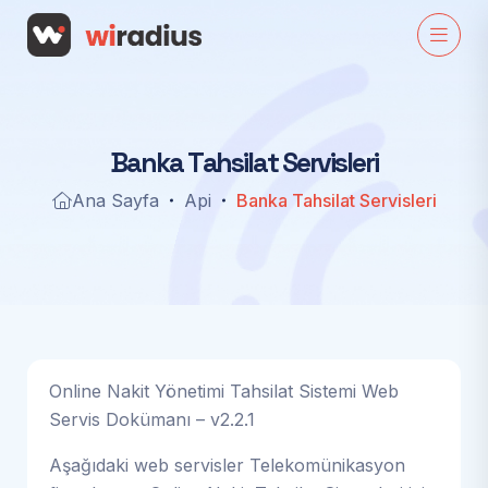
B
a
n
k
a
T
a
h
s
i
l
a
t
S
e
r
v
i
s
l
e
r
i
Ana Sayfa
Api
Banka Tahsilat Servisleri
Online Nakit Yönetimi Tahsilat Sistemi Web
Servis Dokümanı – v2.2.1
Aşağıdaki web servisler Telekomünikasyon