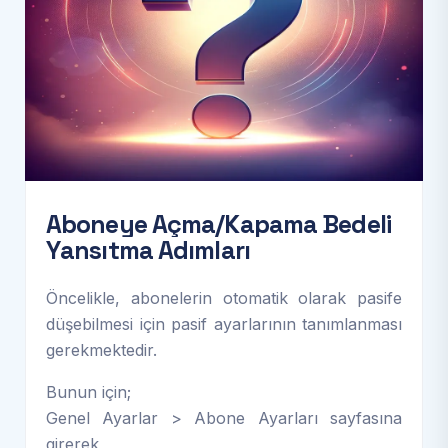
A
b
o
n
e
y
e
A
ç
m
a
/
K
a
p
a
m
a
B
e
d
e
l
i
Y
a
n
s
ı
t
m
a
A
d
ı
m
l
a
r
ı
Öncelikle, abonelerin otomatik olarak pasife
düşebilmesi için pasif ayarlarının tanımlanması
gerekmektedir.
Bunun için;
Genel Ayarlar > Abone Ayarları sayfasına
girerek,