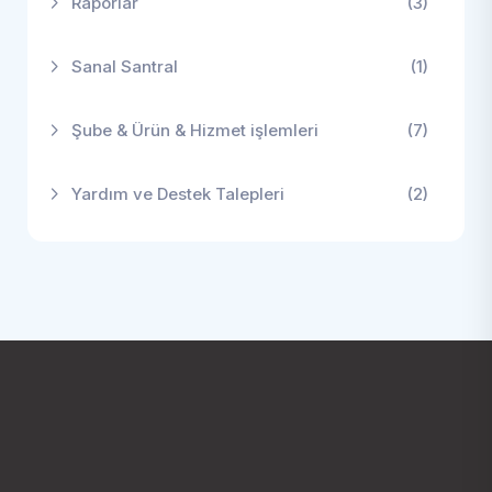
Raporlar
(3)
Sanal Santral
(1)
Şube & Ürün & Hizmet işlemleri
(7)
Yardım ve Destek Talepleri
(2)