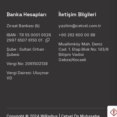
Banka Hesapları
İletişim Bilgileri
Ziraat Bankası (₺)
yazilim@cetvel.com.tr
IBAN : TR 55 0001 0026
+90 262 600 00 88
2997 6507 6150 01
Muallimköy Mah. Deniz
Şube : Sultan Orhan
Cad. 1. Etap Blok No: 143/8
Şubesi
Bilişim Vadisi
Gebze/Kocaeli
Vergi No: 2061502138
Vergi Dairesi: Uluçınar
VD
Copyright © 2024 WiRadius | Cetvel Ön Muhasebe