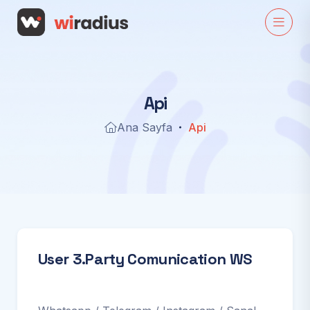
A
p
i
Ana Sayfa
Api
User 3.Party Comunication WS