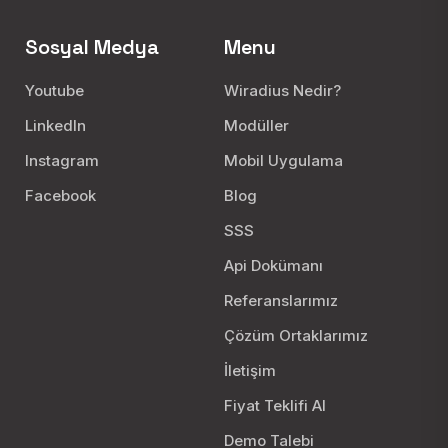
data:
JSON veri formatında dönüş
sağlamaktadır. Servis çıktısı veri çıktısı
Sosyal Medya
Menu
veriyor ise JSON formatında veri çıktısı
sağlar. Bazı servislerde ise data bilgisi
Youtube
Wiradius Nedir?
sadece string içerebilir ( Örn : “İşlem
LinkedIn
Modüller
başarılı” )
Instagram
Mobil Uygulama
Facebook
Blog
SSS
Api Dokümanı
Referanslarımız
Çözüm Ortaklarımız
İletişim
Fiyat Teklifi Al
Demo Talebi