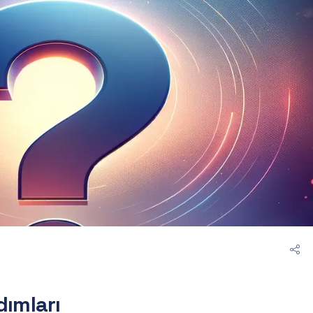
d
ı
m
l
a
r
ı