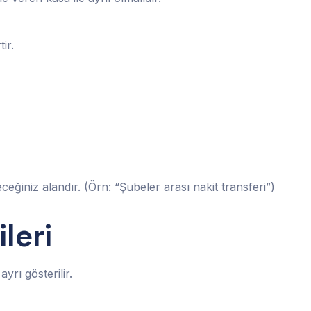
ir.
ceğiniz alandır. (Örn: “Şubeler arası nakit transferi”)
leri
rı gösterilir.