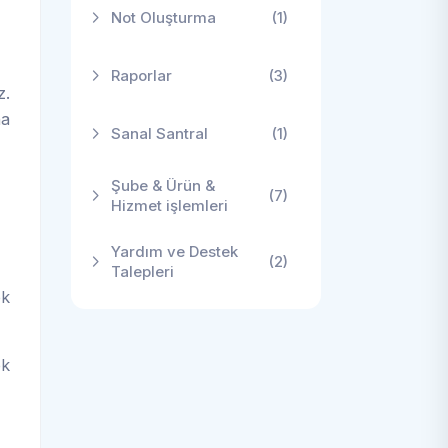
Not Oluşturma
(1)
Raporlar
(3)
z.
na
Sanal Santral
(1)
Şube & Ürün &
(7)
Hizmet işlemleri
Yardım ve Destek
(2)
Talepleri
ek
ek