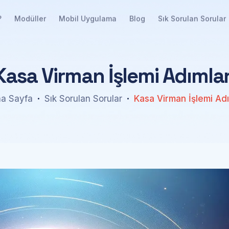
?
Modüller
Mobil Uygulama
Blog
Sık Sorulan Sorular
K
a
s
a
V
i
r
m
a
n
İ
ş
l
e
m
i
A
d
ı
m
l
a
a Sayfa
Sık Sorulan Sorular
Kasa Virman İşlemi Adı