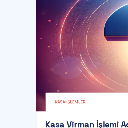
KASA İŞLEMLERI
K
a
s
a
V
i
r
m
a
n
İ
ş
l
e
m
i
A