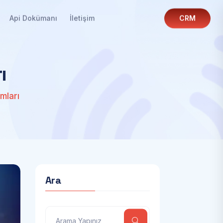
Api Dokümanı
İletişim
CRM
r
ı
mları
Ara