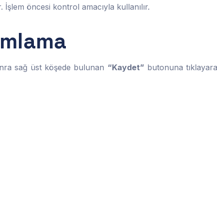
r. İşlem öncesi kontrol amacıyla kullanılır.
amlama
sonra sağ üst köşede bulunan
“Kaydet”
butonuna tıklayar