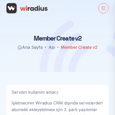
M
e
m
b
e
r
C
r
e
a
t
e
v
2
Ana Sayfa
Api
Member Create v2
Servisin kullanım amacı;
İşletmecinin Wiradius CRM dışında servislerden
abonelik ekleyebilmesi için 3. parti yazılımlar