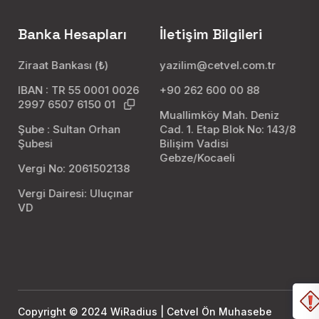
Banka Hesapları
İletişim Bilgileri
Ziraat Bankası (₺)
yazilim@cetvel.com.tr
IBAN : TR 55 0001 0026
+90 262 600 00 88
2997 6507 6150 01
Muallimköy Mah. Deniz
Şube : Sultan Orhan
Cad. 1. Etap Blok No: 143/8
Şubesi
Bilişim Vadisi
Gebze/Kocaeli
Vergi No: 2061502138
Vergi Dairesi: Uluçınar
VD
Copyright © 2024 WiRadius | Cetvel Ön Muhasebe