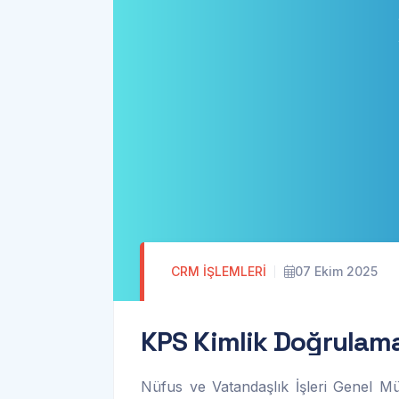
CRM İŞLEMLERI
07 Ekim 2025
K
P
S
K
i
m
l
i
k
D
o
ğ
r
u
l
a
m
Nüfus ve Vatandaşlık İşleri Genel Mü