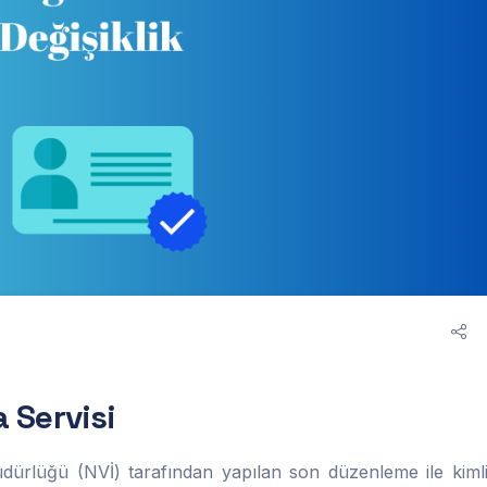
a
S
e
r
v
i
s
i
dürlüğü (NVİ) tarafından yapılan son düzenleme ile kiml