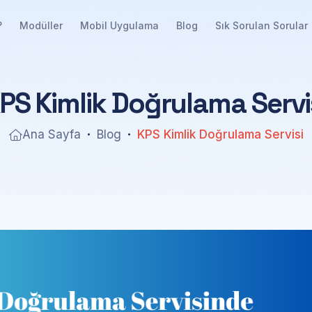
?
Modüller
Mobil Uygulama
Blog
Sık Sorulan Sorular
P
S
K
i
m
l
i
k
D
o
ğ
r
u
l
a
m
a
S
e
r
v
i
Ana Sayfa
Blog
KPS Kimlik Doğrulama Servisi