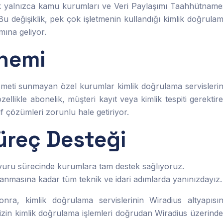
tık yalnızca kamu kurumları ve Veri Paylaşımı Taahhütname
 Bu değişiklik, pek çok işletmenin kullandığı kimlik doğrula
ına geliyor.
Önemi
izmeti sunmayan özel kurumlar kimlik doğrulama servisleri
likle abonelik, müşteri kayıt veya kimlik tespiti gerektir
if çözümleri zorunlu hale getiriyor.
Süreç Desteği
uru sürecinde kurumlara tam destek sağlıyoruz.
masına kadar tüm teknik ve idari adımlarda yanınızdayız.
a, kimlik doğrulama servislerinin Wiradius altyapısı
izin kimlik doğrulama işlemleri doğrudan Wiradius üzerind