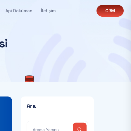
Api Dokümanı
İletişim
CRM
s
i
Ara