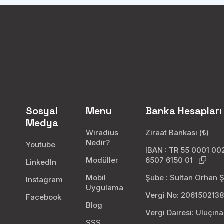
Sosyal
Menu
Banka Hesapları
Medya
Wiradius
Ziraat Bankası (₺)
Nedir?
Youtube
IBAN : TR 55 0001 0
Modüller
6507 6150 01
LinkedIn
Mobil
Şube : Sultan Orhan 
Instagram
Uygulama
Vergi No: 206150213
Facebook
Blog
Vergi Dairesi: Uluçın
SSS