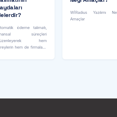
aydaları
WİRadius Yazılımı Ne
elerdir?
Amaçlar
tomatik ödeme talimatı,
inansal süreçleri
düzenleyerek hem
ireylerin hem de firmaların
ayatını kolaylaştırır.
1
2
3