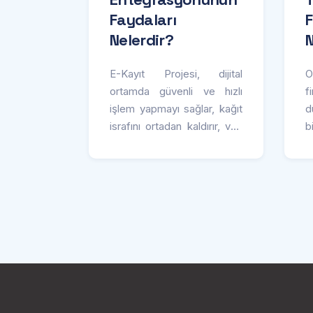
Faydaları
F
Nelerdir?
N
E-Kayıt Projesi, dijital
O
ortamda güvenli ve hızlı
f
işlem yapmayı sağlar, kağıt
israfını ortadan kaldırır, veri
b
güvenliğini artırır ve maliyet
h
tasarrufu sunar. Bu sistem,
zaman ve kaynak tasarrufu
sağlayarak işlemlerin daha
verimli ve çevre dostu
olmasına katkı sağlar.