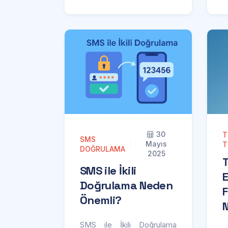
30
T
SMS
Mayıs
T
DOĞRULAMA
2025
SMS ile İkili
E
Doğrulama Neden
F
Önemli?
N
SMS ile İkili Doğrulama