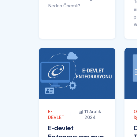
Neden Önemli?
e
p
W
ç
v
g
z
y
m
hı
E-
11 Aralık
O
DEVLET
2024
İ
E-devlet
Entegrasyonunun
T