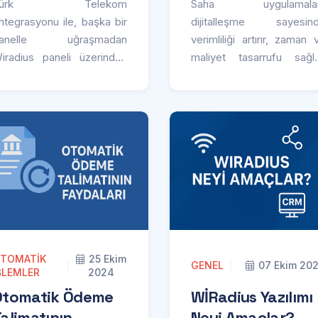
Türk Telekom
Saha uygulamalar
ntegrasyonu ile, başka bir
dijitalleşme sayesin
anelle uğraşmadan
verimliliği artırır, zaman 
iradius paneli üzerinden
maliyet tasarrufu sağla
eşitli işlemleri hızlı ve
Ayrıca, gerçek zamanlı ve
erimli bir şekilde
takibi, müşter
erçekleştirebilirsiniz. Bu,
memnuniyetini artırarak ha
aman kaybını azaltır,
oranlarını azaltır ve 
önetimi kolaylaştırır ve
süreçlerini optimize eder.
üşteri hizmetlerini
zlandırır.
TOMATIK
25 Ekim
GENEL
07 Ekim 20
ŞLEMLER
2024
Otomatik Ödeme
WİRadius Yazılımı
alimatının
Neyi Amaçlar?