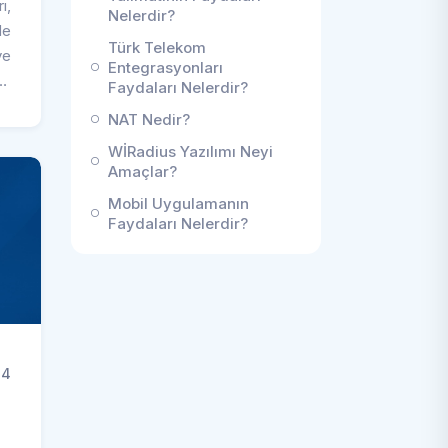
ı,
Nelerdir?
de
Türk Telekom
ve
Entegrasyonları
r.
Faydaları Nelerdir?
ri
NAT Nedir?
i
WİRadius Yazılımı Neyi
ta
Amaçlar?
iş
Mobil Uygulamanın
Faydaları Nelerdir?
24