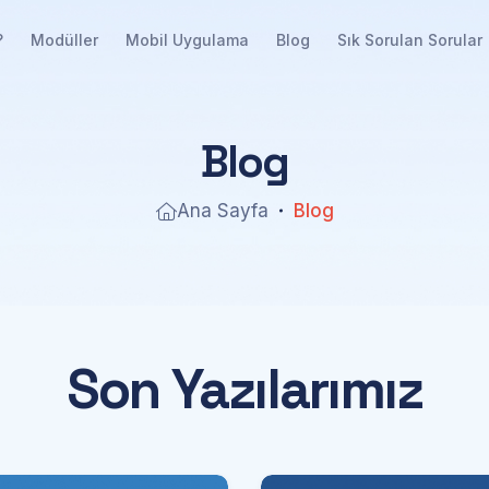
?
Modüller
Mobil Uygulama
Blog
Sık Sorulan Sorular
B
l
o
g
Ana Sayfa
Blog
Son Yazılarımız