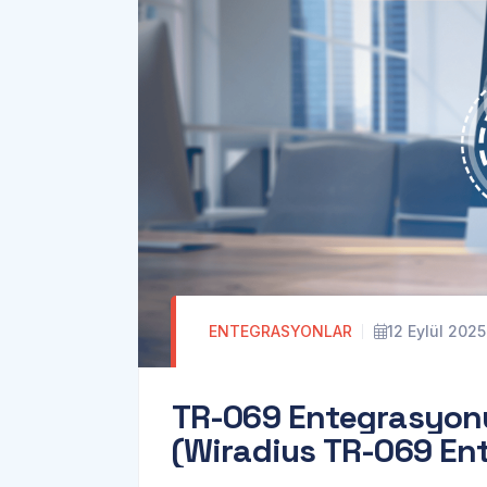
ENTEGRASYONLAR
12 Eylül 2025
T
R
-
0
6
9
E
n
t
e
g
r
a
s
y
o
n
(
W
i
r
a
d
i
u
s
T
R
-
0
6
9
E
n