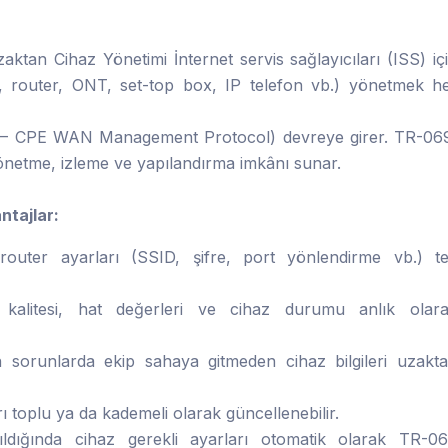
tan Cihaz Yönetimi İnternet servis sağlayıcıları (ISS) iç
m, router, ONT, set-top box, IP telefon vb.) yönetmek h
– CPE WAN Management Protocol) devreye girer. TR-06
yönetme, izleme ve yapılandırma imkânı sunar.
ntajlar:
uter ayarları (SSID, şifre, port yönlendirme vb.) t
kalitesi, hat değerleri ve cihaz durumu anlık olar
n sorunlarda ekip sahaya gitmeden cihaz bilgileri uzakt
 toplu ya da kademeli olarak güncellenebilir.
dığında cihaz gerekli ayarları otomatik olarak TR-0