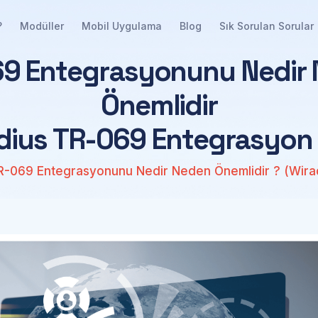
?
Modüller
Mobil Uygulama
Blog
Sık Sorulan Sorular
6
9
E
n
t
e
g
r
a
s
y
o
n
u
n
u
N
e
d
i
r
Ö
n
e
m
l
i
d
i
r
d
i
u
s
T
R
-
0
6
9
E
n
t
e
g
r
a
s
y
o
n
R-069 Entegrasyonunu Nedir Neden Önemlidir ? (Wira