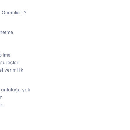
Önemlidir ?
önetme
bilme
süreçleri
l verimlilik
orunluluğu yok
üm
rı