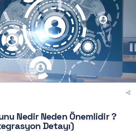
u
n
u
N
e
d
i
r
N
e
d
e
n
Ö
n
e
m
l
i
d
i
r
?
t
e
g
r
a
s
y
o
n
D
e
t
a
y
ı
)