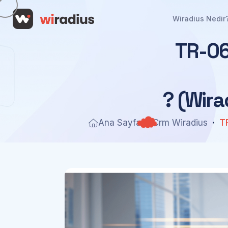
Wiradius Nedir
T
R
-
0
?
(
W
i
r
a
Ana Sayfa
Crm Wiradius
T