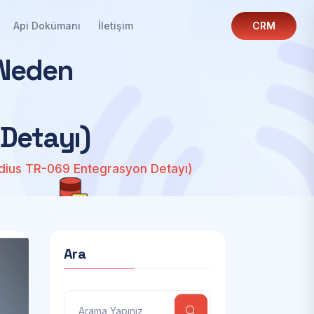
Api Dokümanı
İletişim
CRM
N
e
d
e
n
D
e
t
a
y
ı
)
dius TR-069 Entegrasyon Detayı)
Ara