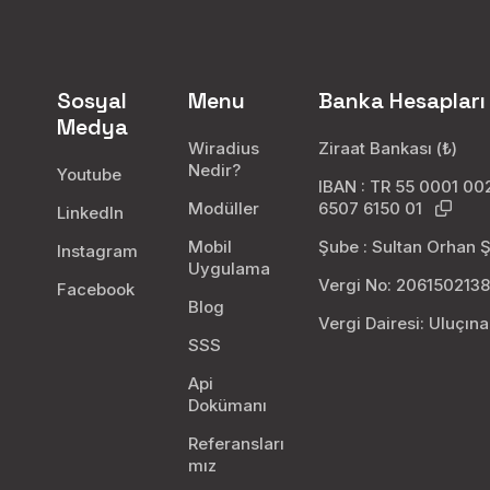
Sosyal
Menu
Banka Hesapları
Medya
Wiradius
Ziraat Bankası (₺)
Nedir?
Youtube
IBAN : TR 55 0001 0
Modüller
6507 6150 01
LinkedIn
Mobil
Şube : Sultan Orhan 
Instagram
Uygulama
Vergi No: 206150213
Facebook
Blog
Vergi Dairesi: Uluçın
SSS
Api
Dokümanı
Referansları
mız