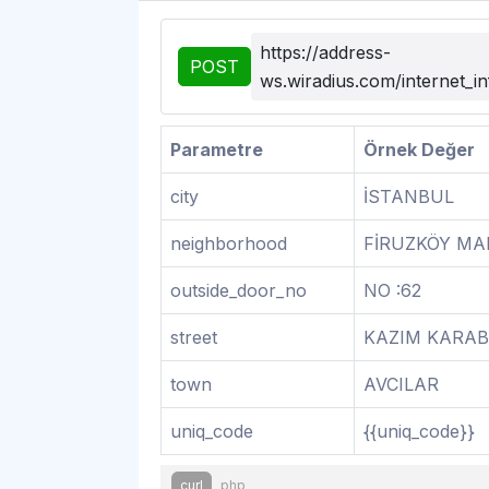
https://address-
POST
ws.wiradius.com/internet_i
Parametre
Örnek Değer
city
İSTANBUL
neighborhood
FİRUZKÖY MA
outside_door_no
NO :62
street
KAZIM KARAB
town
AVCILAR
uniq_code
{{uniq_code}}
curl
php