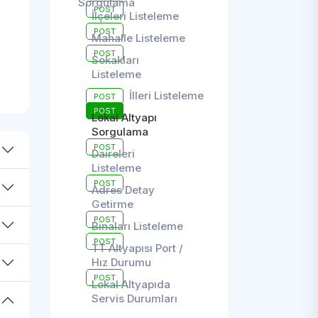
Sorgulama
POST
İlçeleri Listeleme
POST
Mahalle Listeleme
POST
Sokakları
Listeleme
İlleri Listeleme
POST
POST
Lokal Altyapı
Sorgulama
POST
Daireleri
Listeleme
POST
Adres Detay
Getirme
POST
Binaları Listeleme
POST
TT Altyapısı Port /
Hız Durumu
POST
Lokal Altyapıda
Servis Durumları