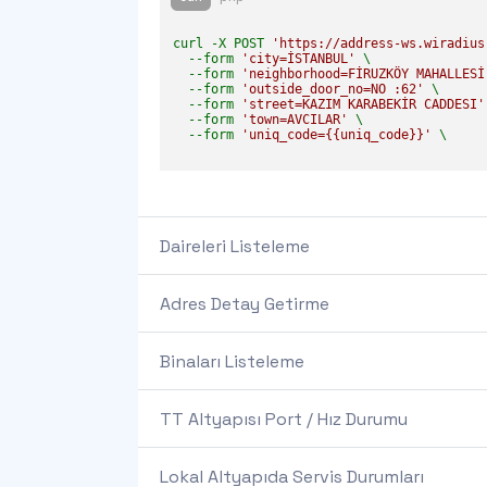
curl -X POST 
'https://address-ws.wiradius
  --form 
'city=İSTANBUL'
 \

  --form 
'neighborhood=FİRUZKÖY MAHALLESİ
  --form 
'outside_door_no=NO :62'
 \

  --form 
'street=KAZIM KARABEKİR CADDESI'
  --form 
'town=AVCILAR'
 \

  --form 
'uniq_code={{uniq_code}}'
 \

Daireleri Listeleme
Adres Detay Getirme
Binaları Listeleme
TT Altyapısı Port / Hız Durumu
Lokal Altyapıda Servis Durumları