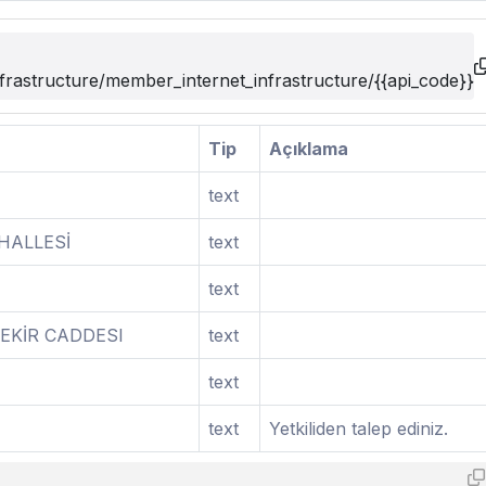
nfrastructure/member_internet_infrastructure/{{api_code}}
Tip
Açıklama
text
HALLESİ
text
text
EKİR CADDESI
text
text
text
Yetkiliden talep ediniz.