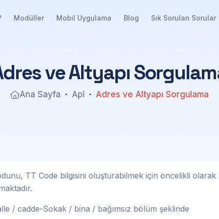
?
Modüller
Mobil Uygulama
Blog
Sık Sorulan Sorular
A
d
r
e
s
v
e
A
l
t
y
a
p
ı
S
o
r
g
u
l
a
m
Ana Sayfa
Api
Adres ve Altyapı Sorgulama
unu, TT Code bilgisini oluşturabilmek için öncelikli olarak
maktadır.
halle / cadde-Sokak / bina / bağımsız bölüm şeklinde