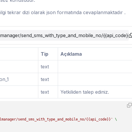
m söz konusudur.
lgi tekrar dizi olarak json formatında cevaplanmaktadır .
llmanager/send_sms_with_type_and_mobile_no/{{api_code}}
Tip
Açıklama
text
on_1
text
text
Yetkiliden talep ediniz.
lmanager/send_sms_with_type_and_mobile_no/{{api_code}}'
 \
