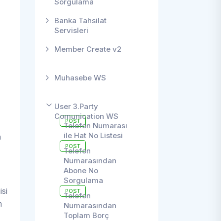
Sorgulama
Banka Tahsilat
Servisleri
Member Create v2
Muhasebe WS
User 3.Party
Comunication WS
POST
Telefon Numarası
ile Hat No Listesi
n
POST
Telefon
Numarasından
Abone No
Sorgulama
isi
POST
Telefon
m
Numarasından
Toplam Borç