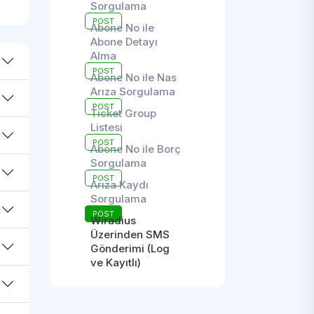
Sorgulama
POST
Abone No ile
Abone Detayı
Alma
POST
Abone No ile Nas
Arıza Sorgulama
POST
Ticket Group
Listesi
POST
Abone No ile Borç
Sorgulama
POST
Arıza Kaydı
Sorgulama
POST
Wiradius
Üzerinden SMS
Gönderimi (Log
ve Kayıtlı)