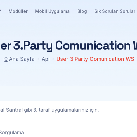
?
Modüller
Mobil Uygulama
Blog
Sık Sorulan Sorular
s
e
r
3
.
P
a
r
t
y
C
o
m
u
n
i
c
a
t
i
o
n
Ana Sayfa
Api
User 3.Party Comunication WS
Santral gibi 3. taraf uygulamalarınız için.
Sorgulama