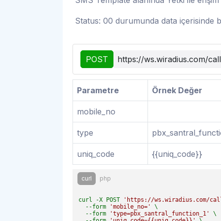
SMS Template alanında Yetki ile erişi
Status: 00 durumunda data içerisinde bi
POST
https://ws.wiradius.com/ca
Parametre
Örnek Değer
mobile_no
type
pbx_santral_functi
uniq_code
{{uniq_code}}
curl
php
curl -X POST 
'https://ws.wiradius.com/cal
  --form 
'mobile_no='
 \

  --form 
'type=pbx_santral_function_1'
 \

  --form 
'uniq_code={{uniq_code}}'
 \
