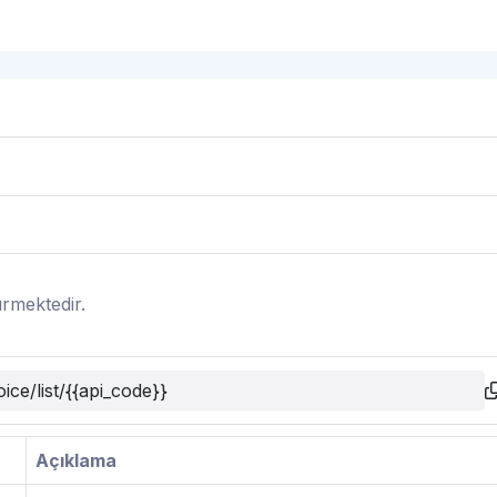
dürmektedir.
ice/list/{{api_code}}
Açıklama