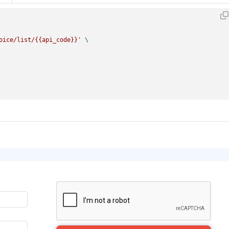
oice/list/{{api_code}}'
 \
