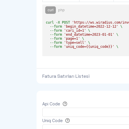
curl
php
curl -X POST 
'https://ws.wiradius.com/inv
  --form 
'begin_datetime=2022-12-12'
 \

  --form 
'cari_id=1'
 \

  --form 
'end_datetime=2023-01-01'
 \

  --form 
'page=1'
 \

  --form 
'type=sell'
 \

  --form 
'uniq_code={{uniq_code}}'
 \

Fatura Satırları Listesi
Api Code
Uniq Code