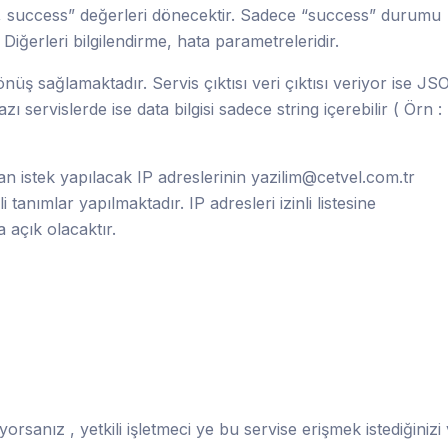
o, success” değerleri dönecektir. Sadece “success” durumu
. Diğerleri bilgilendirme, hata parametreleridir.
üş sağlamaktadır. Servis çıktısı veri çıktısı veriyor ise JS
zı servislerde ise data bilgisi sadece string içerebilir ( Örn :
dan istek yapılacak IP adreslerinin
yazilim@cetvel.com.tr
tanımlar yapılmaktadır. IP adresleri izinli listesine
 açık olacaktır.
yorsanız , yetkili işletmeci ye bu servise erişmek istediğinizi