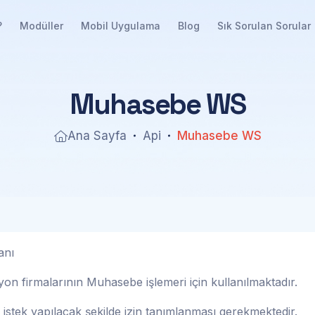
?
Modüller
Mobil Uygulama
Blog
Sık Sorulan Sorular
M
u
h
a
s
e
b
e
W
S
Ana Sayfa
Api
Muhasebe WS
anı
n firmalarının Muhasebe işlemeri için kullanılmaktadır.
n istek yapılacak şekilde izin tanımlanması gerekmektedir.