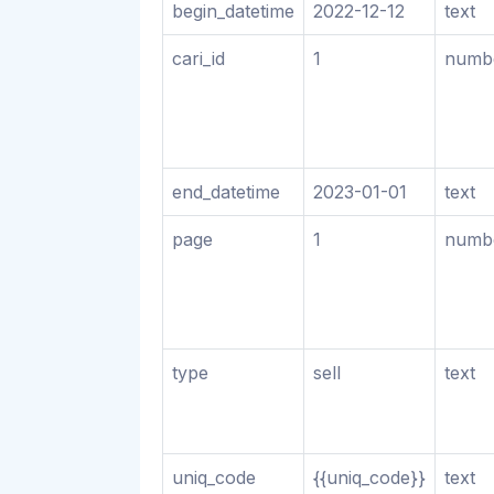
begin_datetime
2022-12-12
text
cari_id
1
numb
end_datetime
2023-01-01
text
page
1
numb
type
sell
text
uniq_code
{{uniq_code}}
text