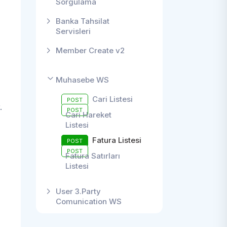
Sorgulama
Banka Tahsilat
Servisleri
Member Create v2
Muhasebe WS
Cari Listesi
POST
.
POST
Cari Hareket
Listesi
Fatura Listesi
POST
POST
Fatura Satırları
Listesi
User 3.Party
Comunication WS