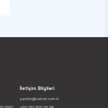
İletişim Bilgileri
yazilim@cetvel.com.tr
026 2997
+90 262 600 00 88