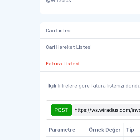
@Wiradius
Cari Listesi
Cari Hareket Listesi
Fatura Listesi
İlgili filtrelere göre fatura listenizi dön
POST
https://ws.wiradius.com/invo
Parametre
Örnek Değer
Tip