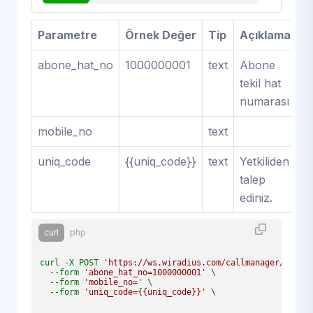
Parametre
Örnek Değer
Tip
Açıklama
abone_hat_no
1000000001
text
Abone
tekil hat
numarası
mobile_no
text
uniq_code
{{uniq_code}}
text
Yetkiliden
talep
ediniz.
curl
php
curl -X POST 
'https://ws.wiradius.com/callmanager/get_b
  --form 
'abone_hat_no=1000000001'
 \

  --form 
'mobile_no='
 \

  --form 
'uniq_code={{uniq_code}}'
 \
