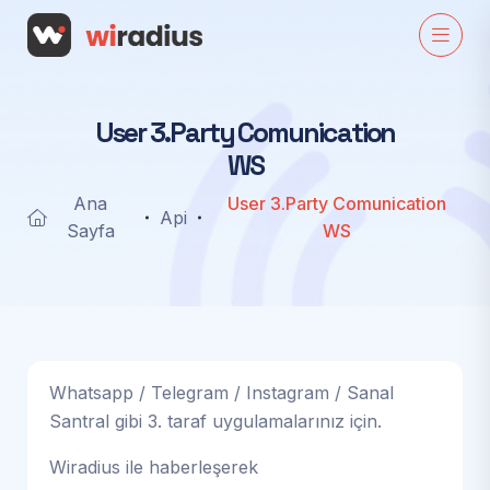
U
s
e
r
3
.
P
a
r
t
y
C
o
m
u
n
i
c
a
t
i
o
n
W
S
Ana
User 3.Party Comunication
Api
Sayfa
WS
Whatsapp / Telegram / Instagram / Sanal
Santral gibi 3. taraf uygulamalarınız için.
Wiradius ile haberleşerek