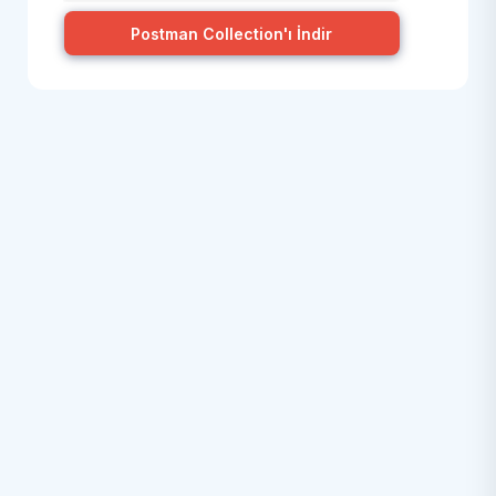
Postman Collection'ı İndir
Adres ve Altyapı Sorgulama
Banka Tahsilat Servisleri
Member Create v2
Abone Listesi
POST
Ek Hizmetler Listesi
POST
Domain Listesi
POST