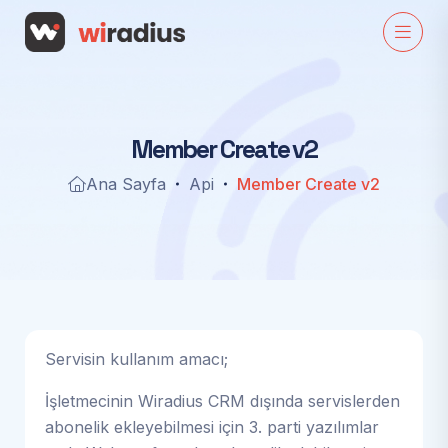
M
e
m
b
e
r
C
r
e
a
t
e
v
2
Ana Sayfa
Api
Member Create v2
Servisin kullanım amacı;
İşletmecinin Wiradius CRM dışında servislerden
abonelik ekleyebilmesi için 3. parti yazılımlar