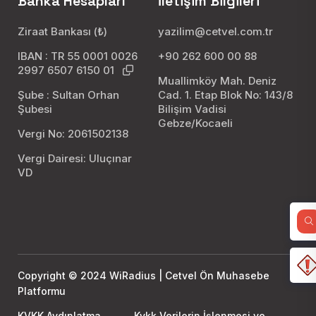
Banka Hesapları
İletişim Bilgileri
Ziraat Bankası (₺)
yazilim@cetvel.com.tr
IBAN : TR 55 0001 0026
+90 262 600 00 88
2997 6507 6150 01
Muallimköy Mah. Deniz
Şube : Sultan Orhan
Cad. 1. Etap Blok No: 143/8
Şubesi
Bilişim Vadisi
Gebze/Kocaeli
Vergi No: 2061502138
Vergi Dairesi: Uluçınar
VD
Copyright © 2024 WiRadius | Cetvel Ön Muhasebe
Platformu
KVKK Aydınlatma
Kvkk Verilerin İşlenmesi ve