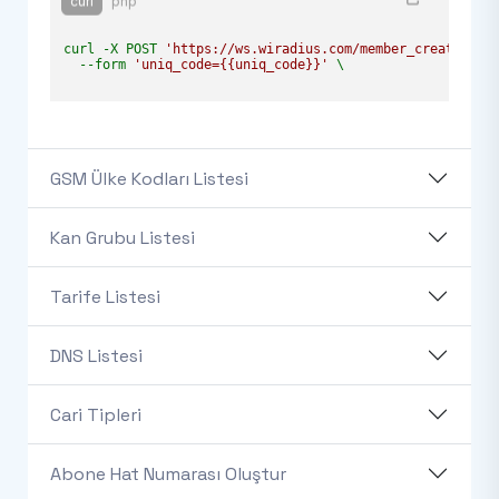
curl
php
curl -X POST 
'https://ws.wiradius.com/member_create/mem
  --form 
'uniq_code={{uniq_code}}'
 \

GSM Ülke Kodları Listesi
Kan Grubu Listesi
Tarife Listesi
DNS Listesi
Cari Tipleri
Abone Hat Numarası Oluştur