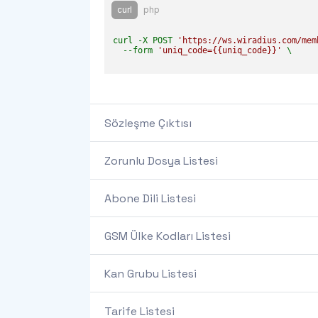
curl
php
curl -X POST 
'https://ws.wiradius.com/mem
  --form 
'uniq_code={{uniq_code}}'
 \

Sözleşme Çıktısı
Zorunlu Dosya Listesi
Abone Dili Listesi
GSM Ülke Kodları Listesi
Kan Grubu Listesi
Tarife Listesi