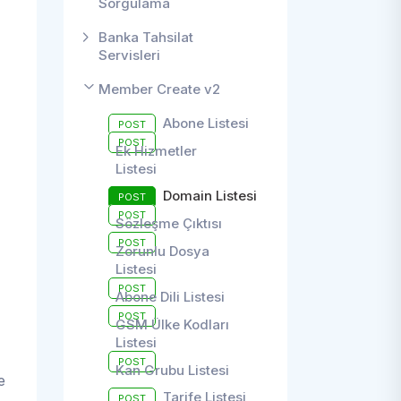
Sorgulama
Banka Tahsilat
Servisleri
Member Create v2
Abone Listesi
POST
POST
Ek Hizmetler
Listesi
Domain Listesi
POST
POST
Sözleşme Çıktısı
POST
Zorunlu Dosya
Listesi
POST
Abone Dili Listesi
POST
GSM Ülke Kodları
Listesi
POST
Kan Grubu Listesi
e
Tarife Listesi
POST