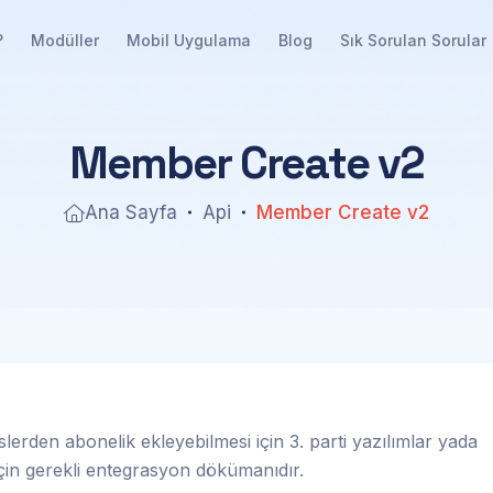
?
Modüller
Mobil Uygulama
Blog
Sık Sorulan Sorular
M
e
m
b
e
r
C
r
e
a
t
e
v
2
Ana Sayfa
Api
Member Create v2
lerden abonelik ekleyebilmesi için 3. parti yazılımlar yada
çin gerekli entegrasyon dökümanıdır.