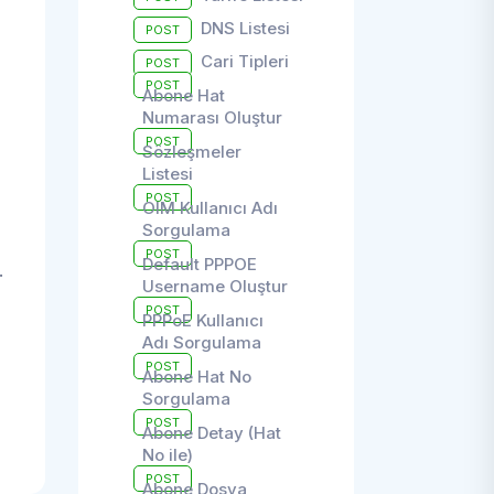
DNS Listesi
POST
Cari Tipleri
POST
POST
Abone Hat
Numarası Oluştur
POST
Sözleşmeler
Listesi
POST
OIM Kullanıcı Adı
Sorgulama
POST
Default PPPOE
.
Username Oluştur
POST
PPPoE Kullanıcı
Adı Sorgulama
POST
Abone Hat No
Sorgulama
POST
Abone Detay (Hat
No ile)
POST
Abone Dosya