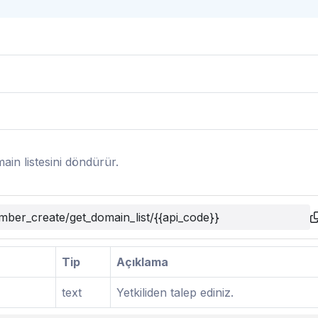
in listesini döndürür.
mber_create/get_domain_list/{{api_code}}
Tip
Açıklama
text
Yetkiliden talep ediniz.