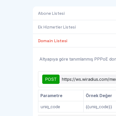
Abone Listesi
Ek Hizmetler Listesi
Domain Listesi
Altyapıya göre tanımlanmış PPPoE doma
POST
https://ws.wiradius.com/me
Parametre
Örnek Değer
uniq_code
{{uniq_code}}