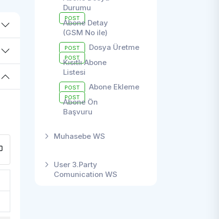
Durumu
POST
Abone Detay
(GSM No ile)
Dosya Üretme
POST
POST
Kısıtlı Abone
Listesi
Abone Ekleme
POST
POST
Abone Ön
Başvuru
Muhasebe WS
User 3.Party
Comunication WS