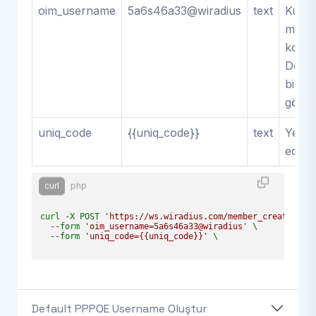
oim_username
5a6s46a33@wiradius
text
Kullan
mevc
kontr
Domai
birlikt
gönder
uniq_code
{{uniq_code}}
text
Yetkil
ediniz
curl
php
curl -X POST 
'https://ws.wiradius.com/member_create/che
  --form 
'oim_username=5a6s46a33@wiradius'
 \

  --form 
'uniq_code={{uniq_code}}'
 \

Default PPPOE Username Oluştur