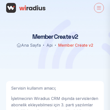
M
e
m
b
e
r
C
r
e
a
t
e
v
2
Ana Sayfa
Api
Member Create v2
Servisin kullanım amacı;
İşletmecinin Wiradius CRM dışında servislerden
abonelik ekleyebilmesi için 3. parti yazılımlar