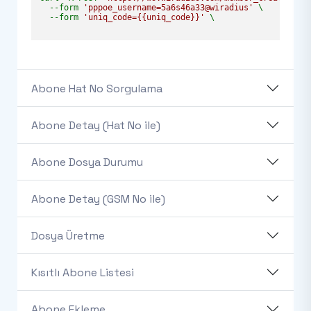
  --form 
'pppoe_username=5a6s46a33@wiradius'
 \

  --form 
'uniq_code={{uniq_code}}'
 \

Abone Hat No Sorgulama
Abone Detay (Hat No ile)
Abone Dosya Durumu
Abone Detay (GSM No ile)
Dosya Üretme
Kısıtlı Abone Listesi
Abone Ekleme