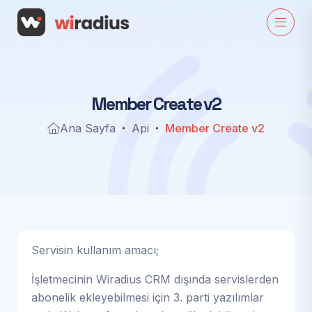
M
e
m
b
e
r
C
r
e
a
t
e
v
2
Ana Sayfa
Api
Member Create v2
Servisin kullanım amacı;
İşletmecinin Wiradius CRM dışında servislerden
abonelik ekleyebilmesi için 3. parti yazılımlar