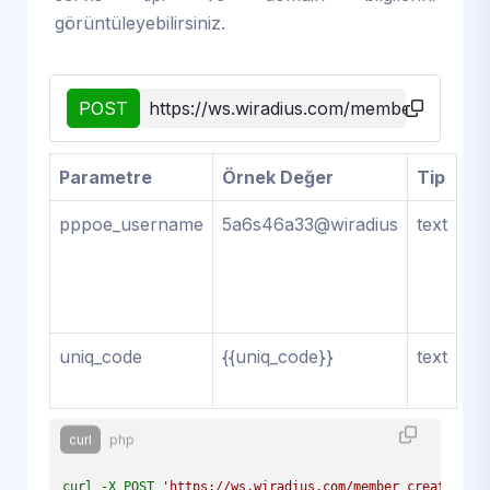
görüntüleyebilirsiniz.
POST
https://ws.wiradius.com/member_create
Parametre
Örnek Değer
Tip
Aç
pppoe_username
5a6s46a33@wiradius
text
Us
ile
do
bel
uniq_code
{{uniq_code}}
text
Yet
tal
curl
php
curl -X POST 
'https://ws.wiradius.com/member_create/che