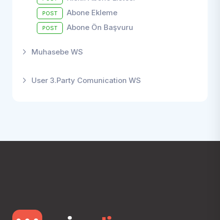
Abone Ekleme
POST
Abone Ön Başvuru
POST
Muhasebe WS
User 3.Party Comunication WS