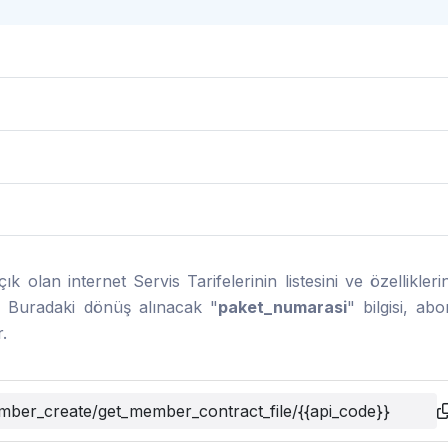
 olan internet Servis Tarifelerinin listesini ve özellikleri
ır. Buradaki dönüş alınacak "
paket_numarasi
" bilgisi, ab
.
mber_create/get_member_contract_file/{{api_code}}