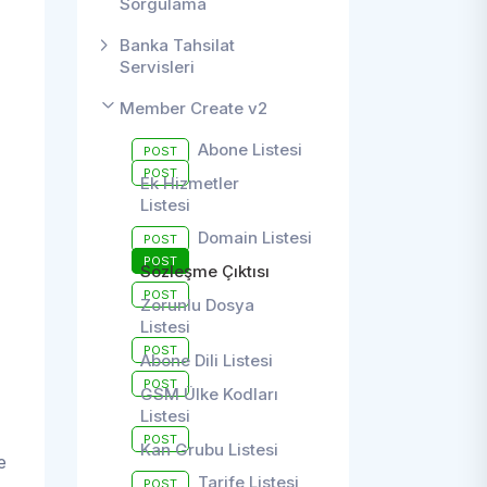
Sorgulama
Banka Tahsilat
Servisleri
Member Create v2
Abone Listesi
POST
POST
Ek Hizmetler
Listesi
Domain Listesi
POST
POST
Sözleşme Çıktısı
POST
Zorunlu Dosya
Listesi
POST
Abone Dili Listesi
POST
GSM Ülke Kodları
Listesi
POST
Kan Grubu Listesi
e
Tarife Listesi
POST