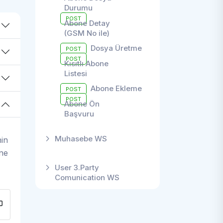
Durumu
POST
Abone Detay
(GSM No ile)
Dosya Üretme
POST
POST
Kısıtlı Abone
Listesi
Abone Ekleme
POST
POST
Abone Ön
Başvuru
Muhasebe WS
nin
one
User 3.Party
Comunication WS