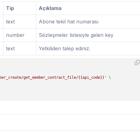
Tip
Açıklama
text
Abone tekil hat numarası
number
Sözleşmeler listesiyle gelen key
text
Yetkiliden talep ediniz.
ber_create/get_member_contract_file/{{api_code}}'
 \
