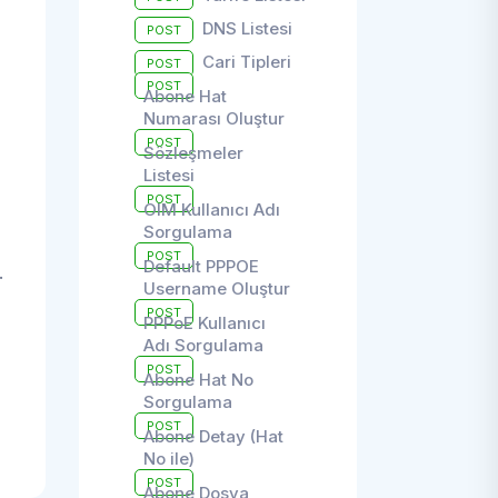
DNS Listesi
POST
Cari Tipleri
POST
POST
Abone Hat
Numarası Oluştur
POST
Sözleşmeler
Listesi
POST
OIM Kullanıcı Adı
Sorgulama
POST
Default PPPOE
.
Username Oluştur
POST
PPPoE Kullanıcı
Adı Sorgulama
POST
Abone Hat No
Sorgulama
POST
Abone Detay (Hat
No ile)
POST
Abone Dosya