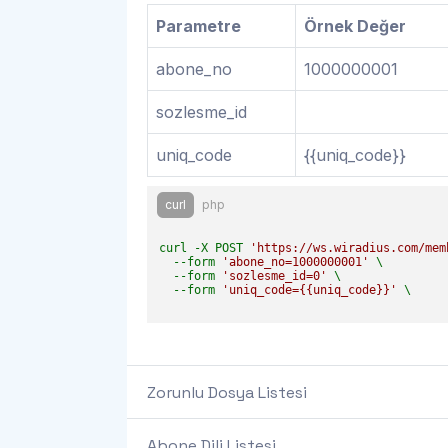
Parametre
Örnek Değer
abone_no
1000000001
sozlesme_id
uniq_code
{{uniq_code}}
curl
php
curl -X POST 
'https://ws.wiradius.com/mem
  --form 
'abone_no=1000000001'
 \

  --form 
'sozlesme_id=0'
 \

  --form 
'uniq_code={{uniq_code}}'
 \

Zorunlu Dosya Listesi
Abone Dili Listesi