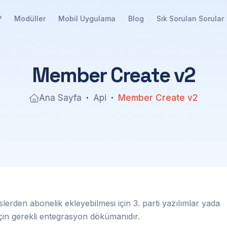
?
Modüller
Mobil Uygulama
Blog
Sık Sorulan Sorular
M
e
m
b
e
r
C
r
e
a
t
e
v
2
Ana Sayfa
Api
Member Create v2
lerden abonelik ekleyebilmesi için 3. parti yazılımlar yada
çin gerekli entegrasyon dökümanıdır.